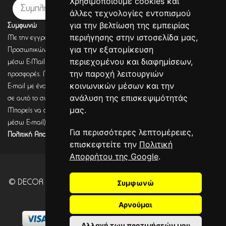
Χρησιμοποιούμε cookies και
Εγγραφή
άλλες τεχνολογίες εντοπισμού
για την βελτίωση της εμπειρίας
Συμφωνώ
περιήγησης στην ιστοσελίδα μας,
Με την εγγραφή σου, συμφωνείς με την Πολιτική Προστασίας
για την εξατομίκευση
Προσωπικών Δεδομένων και συμφωνείς πως η DECORSEASONS μπορεί
περιεχομένου και διαφημίσεων,
μέσω E-Mail να στέλνει πληροφορίες για σχετικά προϊόντα, τις τρέχουσες
την παροχή λειτουργιών
προσφορές. Μετά από έλεγχο από την DECORSEASONS θα λάβεις ένα
κοινωνικών μέσων και την
E-mail με ένα link επιβεβαίωσης (Double opt-in). Μόνο μετά από κλικ
ανάλυση της επισκεψιμότητάς
σε αυτό το σύνδεσμο, η εγγραφή θα έχει ολοκληρωθεί.
μας.
Μπορείς να αποσύρεις τη συναίνεση (για να λαμβάνεις πληροφορίες
μέσω E-mail) οποιαδήποτε στιγμή σύμφωνα με όσα καθορίζονται στην
Για περισσότερες λεπτομέρειες,
Πολιτική Απορρήτου.
επισκεφτείτε την
Πολιτική
Απορρήτου της Google
.
© DECOR SEASONS - Development - Powered by
Συμφωνώ
CITYCOM
I.S.
. CITYCART 2026
Αρνούμαι
Αλλαγή των προτιμήσεών μου