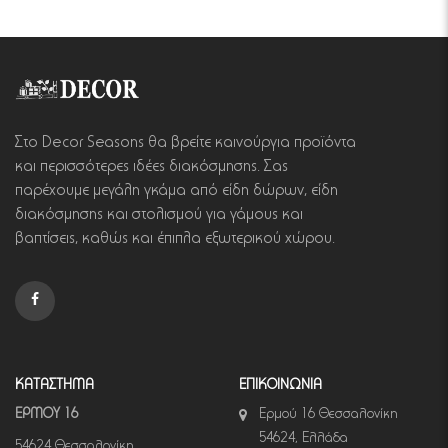
Στο Decor Seasons θα βρείτε καινούργια προϊόντα
και περισσότερες ιδέες διακόσμησης. Σας
παρέχουμε μεγάλη γκάμα από είδη δώρων, είδη
διακόσμησης και στολισμού για γάμους και
βαπτίσεις, καθώς και έπιπλα εξωτερικού χώρου.
ΚΑΤΑΣΤΗΜΑ
ΕΠΙΚΟΙΝΩΝΙΑ
ΕΡΜΟΥ 16
Ερμού 16 Θεσσαλονίκη
54624, Ελλάδα
54624 Θεσσαλονίκη