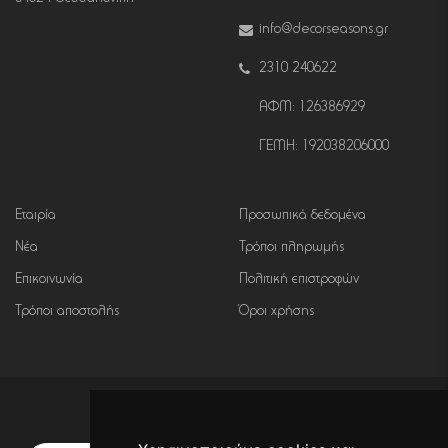
info@decorseasons.gr
2310 240622
ΑΦΜ: 126386929
ΓΕΜΗ: 192038206000
Εταιρία
Προσωπικά δεδομένα
Νέα
Τρόποι πληρωμής
Επικοινωνία
Πολιτική επιστροφών
Τρόποι αποστολής
Όροι χρήσης
Εγγραφή σε newsletter