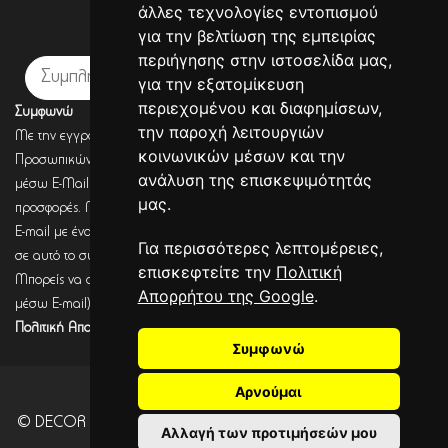
άλλες τεχνολογίες εντοπισμού
Εγγραφή σε newsletter
για την βελτίωση της εμπειρίας
περιήγησης στην ιστοσελίδα μας,
Εγγραφή
για την εξατομίκευση
περιεχομένου και διαφημίσεων,
Συμφωνώ
την παροχή λειτουργιών
Με την εγγραφή σου, συμφωνείς με την Πολιτική Προστασίας
κοινωνικών μέσων και την
Προσωπικών Δεδομένων και συμφωνείς πως η DECORSEASONS μπορεί
ανάλυση της επισκεψιμότητάς
μέσω E-Mail να στέλνει πληροφορίες για σχετικά προϊόντα, τις τρέχουσες
μας.
προσφορές. Μετά από έλεγχο από την DECORSEASONS θα λάβεις ένα
E-mail με ένα link επιβεβαίωσης (Double opt-in). Μόνο μετά από κλικ
Για περισσότερες λεπτομέρειες,
σε αυτό το σύνδεσμο, η εγγραφή θα έχει ολοκληρωθεί.
επισκεφτείτε την
Πολιτική
Μπορείς να αποσύρεις τη συναίνεση (για να λαμβάνεις πληροφορίες
Απορρήτου της Google
.
μέσω E-mail) οποιαδήποτε στιγμή σύμφωνα με όσα καθορίζονται στην
Πολιτική Απορρήτου.
Συμφωνώ
Αρνούμαι
© DECOR SEASONS - Development - Powered by
CITYCOM
Αλλαγή των προτιμήσεών μου
I.S.
. CITYCART 2026