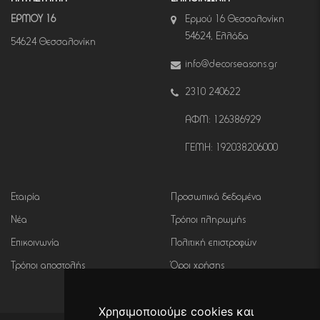
ΕΡΜΟΥ 16
Ερμού 16 Θεσσαλονίκη
54624, Ελλάδα
54624 Θεσσαλονίκη
info@decorseasons.gr
2310 240622
ΑΦΜ: 126386929
ΓΕΜΗ: 192038206000
Εταιρία
Προσωπικά δεδομένα
Νέα
Τρόποι πληρωμής
Επικοινωνία
Πολιτική επιστροφών
Τρόποι αποστολής
Όροι χρήσης
Χρησιμοποιούμε cookies και