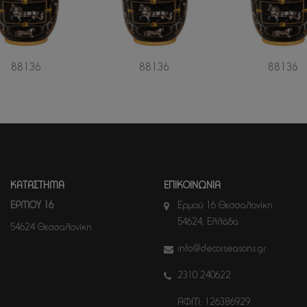
88136
88136
88136
ΚΑΤΑΣΤΗΜΑ
ΕΠΙΚΟΙΝΩΝΙΑ
ΕΡΜΟΥ 16
Ερμού 16 Θεσσαλονίκη
54624, Ελλάδα
54624 Θεσσαλονίκη
info@decorseasons.gr
2310 240622
ΑΦΜ: 126386929