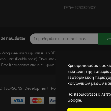
ΓΕΜΗ: 192038206000
σε newsletter
Εγ
 Δεδομένων και συμφωνείς πως η DECORSEASONS μπορεί μέσω E-Mail να στέλ
εβαίωσης (Double opt-in). Μόνο μετά από κλικ σε αυτό το σύνδεσμο, η εγγ
Χρησιμοποιούμε cookie
 E-mail) οποιαδήποτε στιγμή σύμφωνα με όσα καθορίζονται στην
Πολιτική Απ
βελτίωση της εμπειρία
εξατομίκευση περιεχο
κοινωνικών μέσων και
R SEASONS - Development - Powered by
CITYCOM I.S.
. CITYCA
Για περισσότερες λεπτ
Google
.