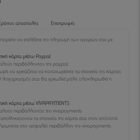
Τρόπος αποστολής
Επιστροφές
μπορείτε να επιλέξετε την πληρωμή των αγορών σας με:
τική κάρτα μέσω Paypal
λούς περιβάλλοντος της paypal.
ρίς να χρειάζεται να καταχωρίσετε τα στοιχεία της κάρτας
 Ο λογαριασμός σας θα χρεωθεί μόλις ολοκληρωθεί η
στική κάρτα μέσω VIVAPAYMENTS
λούς περιβάλλοντος της vivapayments
αποθηκεύονται τα στοιχεία της κάρτα σας στον ιστότοπό
ήρωνεται στο ασφαλές περιβάλλον της vivapayments.