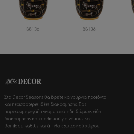
88136
88136
Στο Decor Seasons θα βρείτε καινούργια προϊόντα
και περισσότερες ιδέες διακόσμησης. Σας
παρέχουμε μεγάλη γκάμα από είδη δώρων, είδη
διακόσμησης και στολισμού για γάμους και
βαπτίσεις, καθώς και έπιπλα εξωτερικού χώρου.