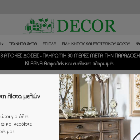
 x
ΤΕΧΝΗΤΑ ΦΥΤΑ
ΕΠΙΠΛΑ
ΕΙΔΗ ΚΗΠΟΥ ΚΑΙ ΕΞΩΤΕΡΙΚΟΥ ΧΩΡΟΥ
Ψ
3 ΑΤΟΚΕΣ ΔΟΣΕΙΣ - ΠΛΗΡΩΜΗ 30 ΜΕΡΕΣ ΜΕΤΑ ΤΗΝ ΠΑΡΑΔΟΣΗ
KLARNA Ασφαλείς και ευέλικτες πληρωμές
 ΚΕΡΑΜΙΚΟ ΒΑΖΟ ΜΕ ΣΧΕΔΙΑ ΚΑΙ ΧΡΥΣΟ ΚΑΠΑΚΙ Φ18Χ26,5ΕΚ
τη λίστα μελών
ώτοι για όλες
ές και κερδίστε
ΜΑΥΡΟ ΚΕΡΑΜΙΚΟ ΒΑ
ές μας!
Φ18Χ26,5ΕΚ