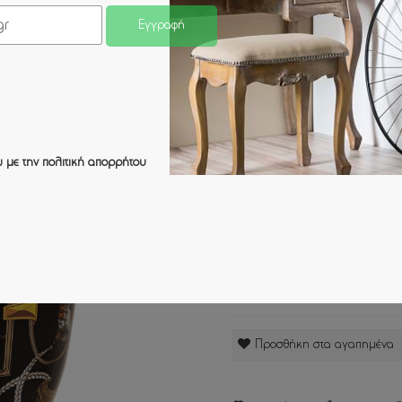
Κωδικός :
88136
Εγγραφή
Κατηγορία :
ΣΠΙΤΙ x/ΒΑΖΑ/ΚΕΡΑΜ
19,00 €
ή 3 άτοκες δόσεις των
6,
 με την
πολιτική απορρήτου
Προσθήκη στα αγαπημένα