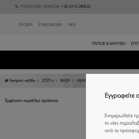
ΥΠΟΣΤΗΡΙΞΗ ΠΕΛΑΤΩΝ :
+30 2310 240622
ΠΡΟΦΊΛ
ΕΠΙΚΟΙΝΩΝΊΑ
ΝΕΑ
ΓΑΜΟΣ & ΒΑΠΤΙΣΗ
ΣΠΙΤΙ
Κεντρική σελίδα
ΣΠΙΤΙ x
ΒΑΖΑ
ΚΕΡΑΜΙΚΑ ΜΕ ΚΑΠΑΚΙ
ΜΑΥΡΟ
Εγγραφείτε σ
Εμφάνιση καρτέλας προϊόντος
Ενημερωθείτε πρ
τις νέες παραλαβ
από τις προσφορ