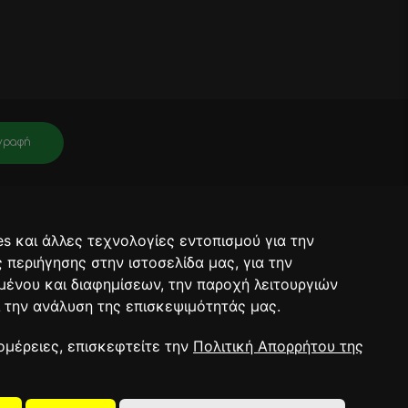
γραφή
νει πληροφορίες για σχετικά προϊόντα, τις τρέχουσες προσφορές. Μετά
ραφή θα έχει ολοκληρωθεί.
s και άλλες τεχνολογίες εντοπισμού για την
ορρήτου.
ς περιήγησης στην ιστοσελίδα μας, για την
μένου και διαφημίσεων, την παροχή λειτουργιών
 την ανάλυση της επισκεψιμότητάς μας.
RT 2026
ομέρειες, επισκεφτείτε την
Πολιτική Απορρήτου της