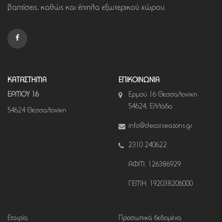
βαπτίσεις, καθώς και έπιπλα εξωτερικού χώρου.
ΚΑΤΑΣΤΗΜΑ
ΕΠΙΚΟΙΝΩΝΙΑ
ΕΡΜΟΥ 16
Ερμού 16 Θεσσαλονίκη
54624, Ελλάδα
54624 Θεσσαλονίκη
info@decorseasons.gr
2310 240622
ΑΦΜ: 126386929
ΓΕΜΗ: 192038206000
Εταιρία
Προσωπικά δεδομένα