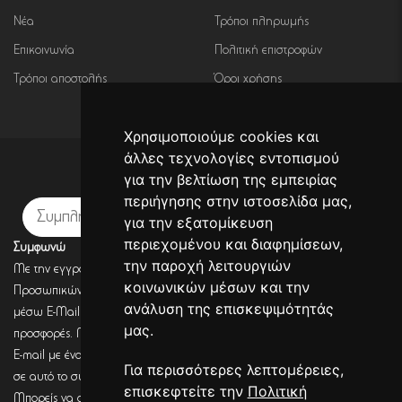
Νέα
Τρόποι πληρωμής
Επικοινωνία
Πολιτική επιστροφών
Τρόποι αποστολής
Όροι χρήσης
Χρησιμοποιούμε cookies και
άλλες τεχνολογίες εντοπισμού
για την βελτίωση της εμπειρίας
Εγγραφή σε newsletter
περιήγησης στην ιστοσελίδα μας,
Εγγραφή
για την εξατομίκευση
περιεχομένου και διαφημίσεων,
Συμφωνώ
την παροχή λειτουργιών
Με την εγγραφή σου, συμφωνείς με την Πολιτική Προστασίας
κοινωνικών μέσων και την
Προσωπικών Δεδομένων και συμφωνείς πως η DECORSEASONS μπορεί
ανάλυση της επισκεψιμότητάς
μέσω E-Mail να στέλνει πληροφορίες για σχετικά προϊόντα, τις τρέχουσες
μας.
προσφορές. Μετά από έλεγχο από την DECORSEASONS θα λάβεις ένα
E-mail με ένα link επιβεβαίωσης (Double opt-in). Μόνο μετά από κλικ
Για περισσότερες λεπτομέρειες,
σε αυτό το σύνδεσμο, η εγγραφή θα έχει ολοκληρωθεί.
επισκεφτείτε την
Πολιτική
Μπορείς να αποσύρεις τη συναίνεση (για να λαμβάνεις πληροφορίες