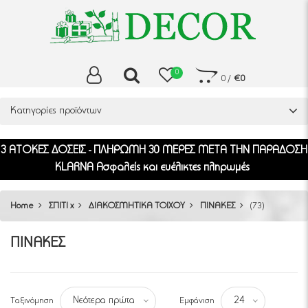
0
0
/
€0
Κατηγορίες προϊόντων
3 ΑΤΟΚΕΣ ΔΟΣΕΙΣ - ΠΛΗΡΩΜΗ 30 ΜΕΡΕΣ ΜΕΤΑ ΤΗΝ ΠΑΡΑΔΟΣΗ
KLARNA Ασφαλείς και ευέλικτες πληρωμές
Home
ΣΠΙΤΙ x
ΔΙΑΚΟΣΜΗΤΙΚΑ ΤΟΙΧΟΥ
ΠΙΝΑΚΕΣ
(73)
ΠΙΝΑΚΕΣ
Ταξινόμηση
Εμφάνιση
Νεότερα πρώτα
24