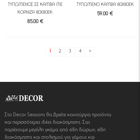
ΤΥΠΩΜΕΝΟΣ ΣΕ ΚΑΜΒΑ ΜΕ
ΤΥΠΩΜΕΝΟ ΚΑΜΒΑ 80Χ80ΕΚ
ΚΟΡΝΙΖΑ 80Χ80ΕΚ
59.00 €
85.00 €
1
2
3
4
>
Στο Decor Seasons θα βρείτε καινούργια προϊόντα
και περισσότερες ιδέες διακόσμησης. Σας
παρέχουμε μεγάλη γκάμα από είδη δώρων, είδη
διακόσμησης και στολισμού για γάμους και