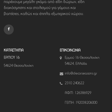
παρέχουμε μεγάλη γκάμα από είδη δώρων, είδη
διακόσμησης και στολισμού για γάμους και
βαπτίσεις, καθώς και έπιπλα εξωτερικού χώρου.
ΚΑΤΑΣΤΗΜΑ
ΕΠΙΚΟΙΝΩΝΙΑ
ΕΡΜΟΥ 16
Ερμού 16 Θεσσαλονίκη
54624, Ελλάδα
54624 Θεσσαλονίκη
info@decorseasons.gr
2310 240622
ΑΦΜ: 126386929
ΓΕΜΗ: 192038206000