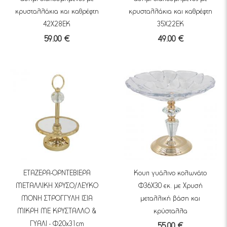
κρυσταλλάκια και καθρέφτη
κρυσταλλάκια και καθρέφτη
42Χ28ΕΚ
35Χ22ΕΚ
59.00 €
49.00 €
ΕΤΑΖΕΡΑ-ΟΡΝΤΕΒΙΕΡΑ
Κουπ γυάλινο κολωνάτο
ΜΕΤΑΛΛΙΚΗ ΧΡΥΣΟ/ΛΕΥΚΟ
Φ36Χ30 εκ. με Χρυσή
ΜΟΝΗ ΣΤΡΟΓΓΥΛΗ ΙΣΙΑ
μεταλλική βάση και
ΜΙΚΡΗ ΜΕ ΚΡΥΣΤΑΛΛΟ &
κρύσταλλα
ΓΥΑΛΙ - Φ20x31cm
55.00 €