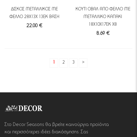
ΔΙΣΚΟΣ ΜΕΤΑΛΛΙΚΟΣ ΜΕ
ΚΟΥΤΙ ΟΒΑΛ ΑΠΟ ΦΕΛΛΟ ΜΕ
ΦΕΛΛΟ 28Χ13Χ 13ΕΚ ΒΑΣΗ
ΜΕΤΑΛΛΙΚΟ ΚΑΠΑΚΙ
18Χ10Χ17ΕΚ Χ8
22.00 €
8.69 €
1
2
3
>
Στο Decor Seasons θα βρείτε καινούργια προϊόντα
και περισσότερες ιδέες διακόσμησης. Σας