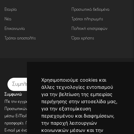
Εταιρία
Προσωπικά δεδομένα
Νέα
Τρόποι πληρωμής
Επικοινωνία
Πολιτική επιστροφών
Τρόποι αποστολής
Όροι χρήσης
Εγγραφή σε newsletter
Χρησιμοποιούμε cookies και
Εγγραφή
άλλες τεχνολογίες εντοπισμού
για την βελτίωση της εμπειρίας
Συμφωνώ
περιήγησης στην ιστοσελίδα μας,
Με την εγγραφή σου, συμφωνείς με την Πολιτική Προστασίας
για την εξατομίκευση
Προσωπικών Δεδομένων και συμφωνείς πως η DECORSEASONS μπορεί
περιεχομένου και διαφημίσεων,
μέσω E-Mail να στέλνει πληροφορίες για σχετικά προϊόντα, τις τρέχουσες
την παροχή λειτουργιών
προσφορές. Μετά από έλεγχο από την DECORSEASONS θα λάβεις ένα
κοινωνικών μέσων και την
E-mail με ένα link επιβεβαίωσης (Double opt-in). Μόνο μετά από κλικ