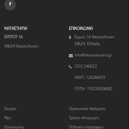
ΚΑΤΑΣΤΗΜΑ
ΕΠΙΚΟΙΝΩΝΙΑ
ΕΡΜΟΥ 16
Ερμού 16 Θεσσαλονίκη
54624, Ελλάδα
54624 Θεσσαλονίκη
info@decorseasons.gr
2310 240622
ΑΦΜ: 126386929
ΓΕΜΗ: 192038206000
Εταιρία
Προσωπικά δεδομένα
Νέα
Τρόποι πληρωμής
Επικοινωνία
Πολιτική επιστροφών