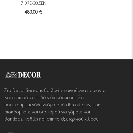
71Χ73Χ83,5ΕΚ
480.00 €
Στο Decor Seasons θα βρείτε καινούργια προϊόντα
και περισσότερες ιδέες διακόσμησης. Σας
παρέχουμε μεγάλη γκάμα από είδη δώρων, είδη
διακόσμησης και στολισμού για γάμους και
βαπτίσεις, καθώς και έπιπλα εξωτερικού χώρου.