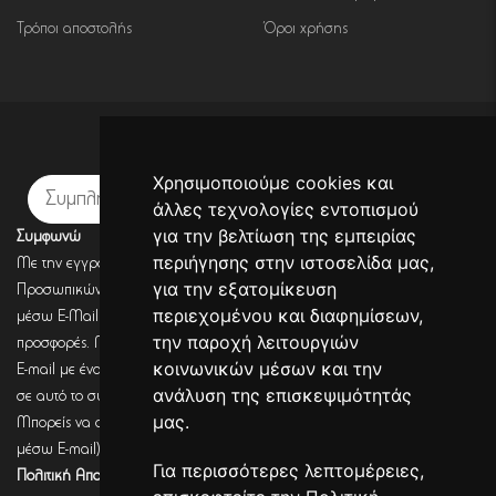
Τρόποι αποστολής
Όροι χρήσης
Εγγραφή σε newsletter
Χρησιμοποιούμε cookies και
Εγγραφή
άλλες τεχνολογίες εντοπισμού
για την βελτίωση της εμπειρίας
Συμφωνώ
περιήγησης στην ιστοσελίδα μας,
Με την εγγραφή σου, συμφωνείς με την Πολιτική Προστασίας
για την εξατομίκευση
Προσωπικών Δεδομένων και συμφωνείς πως η DECORSEASONS μπορεί
περιεχομένου και διαφημίσεων,
μέσω E-Mail να στέλνει πληροφορίες για σχετικά προϊόντα, τις τρέχουσες
την παροχή λειτουργιών
προσφορές. Μετά από έλεγχο από την DECORSEASONS θα λάβεις ένα
κοινωνικών μέσων και την
E-mail με ένα link επιβεβαίωσης (Double opt-in). Μόνο μετά από κλικ
ανάλυση της επισκεψιμότητάς
σε αυτό το σύνδεσμο, η εγγραφή θα έχει ολοκληρωθεί.
μας.
Μπορείς να αποσύρεις τη συναίνεση (για να λαμβάνεις πληροφορίες
μέσω E-mail) οποιαδήποτε στιγμή σύμφωνα με όσα καθορίζονται στην
Για περισσότερες λεπτομέρειες,
Πολιτική Απορρήτου.