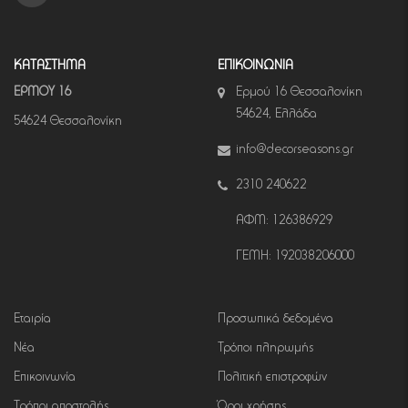
ΚΑΤΑΣΤΗΜΑ
ΕΠΙΚΟΙΝΩΝΙΑ
ΕΡΜΟΥ 16
Ερμού 16 Θεσσαλονίκη
54624, Ελλάδα
54624 Θεσσαλονίκη
info@decorseasons.gr
2310 240622
ΑΦΜ: 126386929
ΓΕΜΗ: 192038206000
Εταιρία
Προσωπικά δεδομένα
Νέα
Τρόποι πληρωμής
Επικοινωνία
Πολιτική επιστροφών
Τρόποι αποστολής
Όροι χρήσης