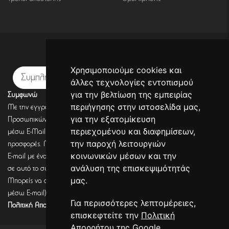
Εγγραφή σε newsletter
Χρησιμοποιούμε cookies και
Εγγραφή
άλλες τεχνολογίες εντοπισμού
για την βελτίωση της εμπειρίας
Συμφωνώ
περιήγησης στην ιστοσελίδα μας,
Με την εγγραφή σου, συμφωνείς με την Πολιτική Προστασίας
για την εξατομίκευση
Προσωπικών Δεδομένων και συμφωνείς πως η DECORSEASONS μπορεί
περιεχομένου και διαφημίσεων,
μέσω E-Mail να στέλνει πληροφορίες για σχετικά προϊόντα, τις τρέχουσες
την παροχή λειτουργιών
προσφορές. Μετά από έλεγχο από την DECORSEASONS θα λάβεις ένα
κοινωνικών μέσων και την
E-mail με ένα link επιβεβαίωσης (Double opt-in). Μόνο μετά από κλικ
ανάλυση της επισκεψιμότητάς
σε αυτό το σύνδεσμο, η εγγραφή θα έχει ολοκληρωθεί.
μας.
Μπορείς να αποσύρεις τη συναίνεση (για να λαμβάνεις πληροφορίες
μέσω E-mail) οποιαδήποτε στιγμή σύμφωνα με όσα καθορίζονται στην
Για περισσότερες λεπτομέρειες,
Πολιτική Απορρήτου.
επισκεφτείτε την
Πολιτική
Απορρήτου της Google
.