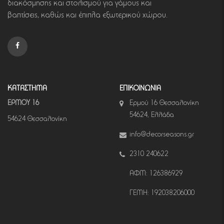
διακόσμησης και στολισμού για γάμους και
βαπτίσεις, καθώς και έπιπλα εξωτερικού χώρου.
ΚΑΤΑΣΤΗΜΑ
ΕΠΙΚΟΙΝΩΝΙΑ
ΕΡΜΟΥ 16
Ερμού 16 Θεσσαλονίκη
54624, Ελλάδα
54624 Θεσσαλονίκη
info@decorseasons.gr
2310 240622
ΑΦΜ: 126386929
ΓΕΜΗ: 192038206000