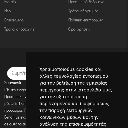
Εταιρία
Προσωπικά δεδομένα
Νέα
Τρόποι πληρωμής
Επικοινωνία
Πολιτική επιστροφών
Τρόποι αποστολής
Όροι χρήσης
Εγγραφή σε newsletter
Χρησιμοποιούμε cookies και
Εγγραφή
άλλες τεχνολογίες εντοπισμού
για την βελτίωση της εμπειρίας
Συμφωνώ
περιήγησης στην ιστοσελίδα μας,
Με την εγγραφή σου, συμφωνείς με την Πολιτική Προστασίας
για την εξατομίκευση
Προσωπικών Δεδομένων και συμφωνείς πως η DECORSEASONS μπορεί
περιεχομένου και διαφημίσεων,
μέσω E-Mail να στέλνει πληροφορίες για σχετικά προϊόντα, τις τρέχουσες
την παροχή λειτουργιών
προσφορές. Μετά από έλεγχο από την DECORSEASONS θα λάβεις ένα
κοινωνικών μέσων και την
E-mail με ένα link επιβεβαίωσης (Double opt-in). Μόνο μετά από κλικ
ανάλυση της επισκεψιμότητάς
σε αυτό το σύνδεσμο, η εγγραφή θα έχει ολοκληρωθεί.