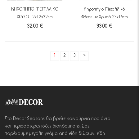
ΚΗΡΟΠΗΓΙΟ ΜΕΤΑΛΛΙΚΟ
Κηροπήγιο Μεταλλικό
ΧΡΥΣΟ 12x12x32cm
4Θεσεων Χρυσό 23x16cm
32.00 €
33.00 €
1
2
3
>
Στο Decor Seasons θα βρείτε καινούργια προϊόντα
και περισσότερες ιδέες διακόσμησης. Σας
παρέχουμε μεγάλη γκάμα από είδη δώρων, είδη