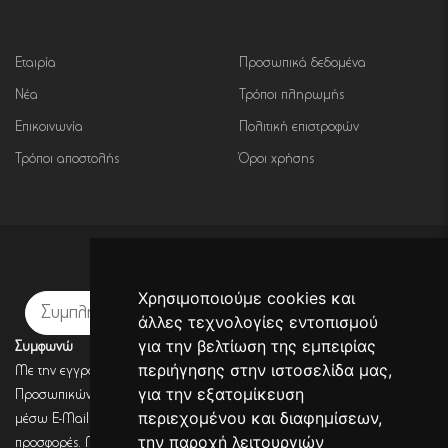
Εταιρία
Προσωπικά δεδομένα
Νέα
Τρόποι πληρωμής
Επικοινωνία
Πολιτική επιστροφών
Τρόποι αποστολής
Όροι χρήσης
Εγγραφή σε newsletter
Χρησιμοποιούμε cookies και
Εγγραφή
άλλες τεχνολογίες εντοπισμού
για την βελτίωση της εμπειρίας
Συμφωνώ
περιήγησης στην ιστοσελίδα μας,
Με την εγγραφή σου, συμφωνείς με την Πολιτική Προστασίας
για την εξατομίκευση
Προσωπικών Δεδομένων και συμφωνείς πως η DECORSEASONS μπορεί
περιεχομένου και διαφημίσεων,
μέσω E-Mail να στέλνει πληροφορίες για σχετικά προϊόντα, τις τρέχουσες
την παροχή λειτουργιών
προσφορές. Μετά από έλεγχο από την DECORSEASONS θα λάβεις ένα