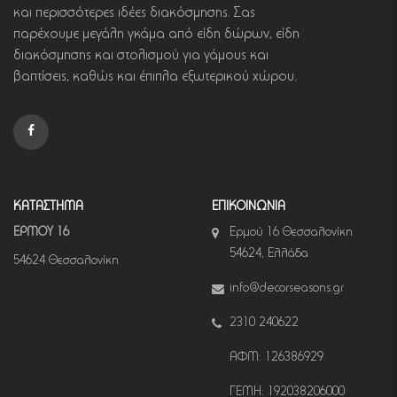
και περισσότερες ιδέες διακόσμησης. Σας
παρέχουμε μεγάλη γκάμα από είδη δώρων, είδη
διακόσμησης και στολισμού για γάμους και
βαπτίσεις, καθώς και έπιπλα εξωτερικού χώρου.
ΚΑΤΑΣΤΗΜΑ
ΕΠΙΚΟΙΝΩΝΙΑ
ΕΡΜΟΥ 16
Ερμού 16 Θεσσαλονίκη
54624, Ελλάδα
54624 Θεσσαλονίκη
info@decorseasons.gr
2310 240622
ΑΦΜ: 126386929
ΓΕΜΗ: 192038206000