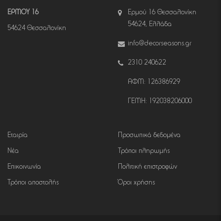
ΕΡΜΟΥ 16
Ερμού 16 Θεσσαλονίκη
54624, Ελλάδα
54624 Θεσσαλονίκη
info@decorseasons.gr
2310 240622
ΑΦΜ: 126386929
ΓΕΜΗ: 192038206000
Εταιρία
Προσωπικά δεδομένα
Νέα
Τρόποι πληρωμής
Επικοινωνία
Πολιτική επιστροφών
Τρόποι αποστολής
Όροι χρήσης