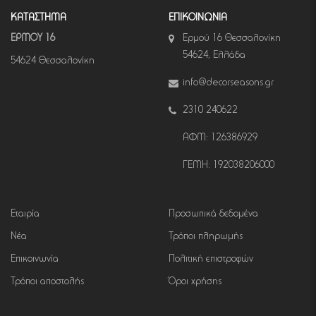
ΚΑΤΑΣΤΗΜΑ
ΕΠΙΚΟΙΝΩΝΙΑ
ΕΡΜΟΥ 16
Ερμού 16 Θεσσαλονίκη
54624, Ελλάδα
54624 Θεσσαλονίκη
info@decorseasons.gr
2310 240622
ΑΦΜ: 126386929
ΓΕΜΗ: 192038206000
Εταιρία
Προσωπικά δεδομένα
Νέα
Τρόποι πληρωμής
Επικοινωνία
Πολιτική επιστροφών
Τρόποι αποστολής
Όροι χρήσης