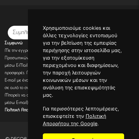
Εγγραφή σε newsletter
Χρησιμοποιούμε cookies και
Εγγραφή
άλλες τεχνολογίες εντοπισμού
για την βελτίωση της εμπειρίας
Συμφωνώ
περιήγησης στην ιστοσελίδα μας,
Με την εγγραφή σου, συμφωνείς με την Πολιτική Προστασίας
για την εξατομίκευση
Προσωπικών Δεδομένων και συμφωνείς πως η DECORSEASONS μπορεί
περιεχομένου και διαφημίσεων,
μέσω E-Mail να στέλνει πληροφορίες για σχετικά προϊόντα, τις τρέχουσες
την παροχή λειτουργιών
προσφορές. Μετά από έλεγχο από την DECORSEASONS θα λάβεις ένα
κοινωνικών μέσων και την
E-mail με ένα link επιβεβαίωσης (Double opt-in). Μόνο μετά από κλικ
ανάλυση της επισκεψιμότητάς
σε αυτό το σύνδεσμο, η εγγραφή θα έχει ολοκληρωθεί.
μας.
Μπορείς να αποσύρεις τη συναίνεση (για να λαμβάνεις πληροφορίες
μέσω E-mail) οποιαδήποτε στιγμή σύμφωνα με όσα καθορίζονται στην
Για περισσότερες λεπτομέρειες,
Πολιτική Απορρήτου.
επισκεφτείτε την
Πολιτική
Απορρήτου της Google
.