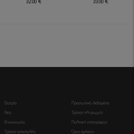
32.00 €
33.00 €
Εταιρία
Προσωπικά δεδομένα
Νέα
Τρόποι πληρωμής
Επικοινωνία
Πολιτική επιστροφών
Τρόποι αποστολής
Όροι χρήσης