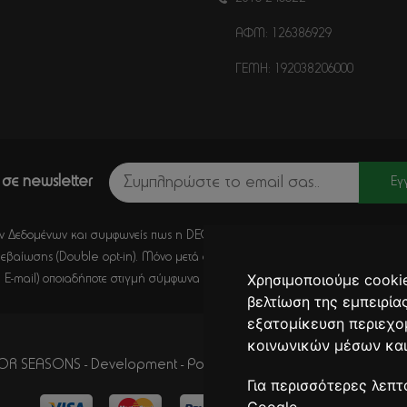
ΑΦΜ: 126386929
ΓΕΜΗ: 192038206000
σε newsletter
Εγ
 Δεδομένων και συμφωνείς πως η DECORSEASONS μπορεί μέσω E-Mail να στέλ
εβαίωσης (Double opt-in). Μόνο μετά από κλικ σε αυτό το σύνδεσμο, η εγγ
Χρησιμοποιούμε cookie
 E-mail) οποιαδήποτε στιγμή σύμφωνα με όσα καθορίζονται στην
Πολιτική Απ
βελτίωση της εμπειρία
εξατομίκευση περιεχο
κοινωνικών μέσων και
R SEASONS - Development - Powered by
CITYCOM I.S.
. CITYCA
Για περισσότερες λεπτ