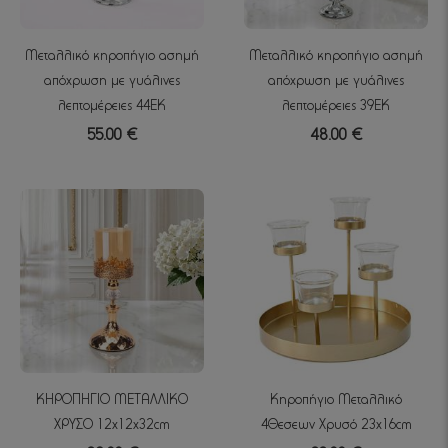
Μεταλλικό κηροπήγιο ασημή
Μεταλλικό κηροπήγιο ασημή
απόχρωση με γυάλινες
απόχρωση με γυάλινες
λεπτομέρειες 44EK
λεπτομέρειες 39EK
55.00 €
48.00 €
ΚΗΡΟΠΗΓΙΟ ΜΕΤΑΛΛΙΚΟ
Κηροπήγιο Μεταλλικό
ΧΡΥΣΟ 12x12x32cm
4Θεσεων Χρυσό 23x16cm