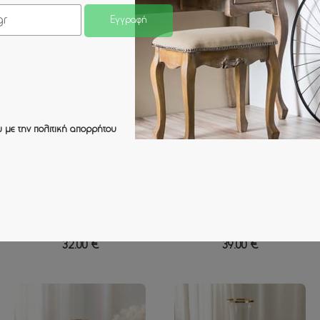
Εγγραφή
 με την
πολιτική απορρήτου
ΚΗΡΟΠΗΓΕΙO ΜΕΤΑΛΛΙΚO
ΚΗΡΟΠΗΓΕΙO ΜΕΤΑΛΛΙΚO
ΧΡΥΣΟ/ΛΕΥΚΟ ΜΟΝΟ
ΧΡΥΣΟ ΜΟΝΟ ΜΟΝΤΕΡΝΟ
ΚΛΑΣΙΚΟ ΜΕ ΚΡΥΣΤΑΛΛΑ &
ΜΠΑΛΕΣ ΜΕ ΓΥΑΛΙ ΜΙΚΡΟ -
ΓΥΑΛΙ ΜΕΓΑΛΟ - Φ12x50cm
Φ16x45cm
32.00 €
39.00 €