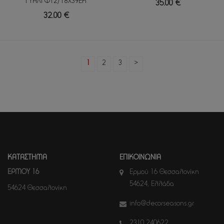
ΓΥΑΛΙ Φ12/18Χ39ΕΚ
35.00 €
32.00 €
1
2
3
>
ΚΑΤΑΣΤΗΜΑ
ΕΠΙΚΟΙΝΩΝΙΑ
ΕΡΜΟΥ 16
Ερμού 16 Θεσσαλονίκη
54624, Ελλάδα
54624 Θεσσαλονίκη
info@decorseasons.gr
2310 240622