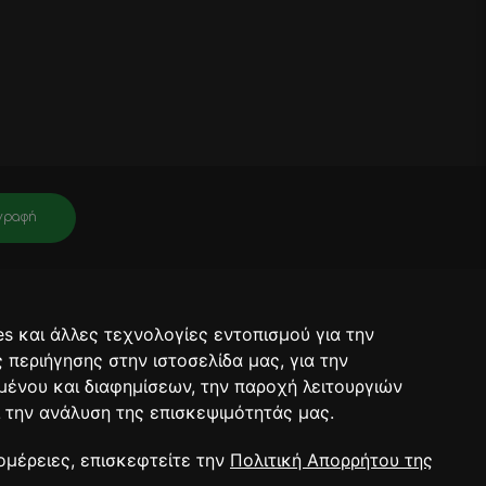
γραφή
νει πληροφορίες για σχετικά προϊόντα, τις τρέχουσες προσφορές. Μετά
ραφή θα έχει ολοκληρωθεί.
s και άλλες τεχνολογίες εντοπισμού για την
ορρήτου.
ς περιήγησης στην ιστοσελίδα μας, για την
μένου και διαφημίσεων, την παροχή λειτουργιών
 την ανάλυση της επισκεψιμότητάς μας.
RT 2026
ομέρειες, επισκεφτείτε την
Πολιτική Απορρήτου της