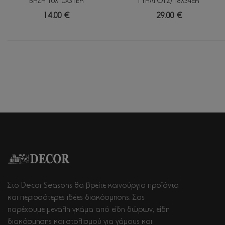
ΒΑΣΗ 10Χ10Χ31ΕΚ
ΓΥΑΛΙ Φ12/18Χ34ΕΚ
14.00 €
29.00 €
Στο Decor Seasons θα βρείτε καινούργια προϊόντα
και περισσότερες ιδέες διακόσμησης. Σας
παρέχουμε μεγάλη γκάμα από είδη δώρων, είδη
διακόσμησης και στολισμού για γάμους και