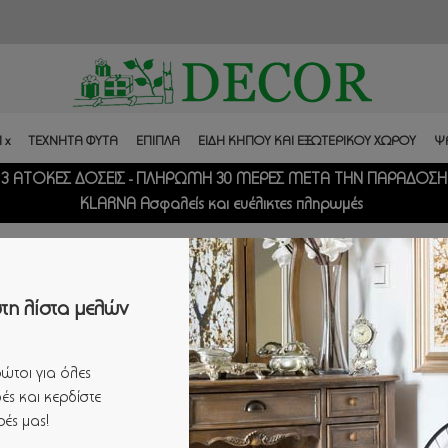
 x
ΤΕΧΝΗΤΑ ΦΥΤΑ
ΕΠΙΠΛΑ
ΕΙΔΗ ΚΗΠΟΥ ΚΑΙ ΕΞΩΤΕΡΙΚΟΥ ΧΩΡΟΥ
Ψ
3 ΑΤΟΚΕΣ ΔΟΣΕΙΣ - ΠΛΗΡΩΜΗ 30 ΜΕΡΕΣ ΜΕΤΑ ΤΗΝ ΠΑΡΑΔΟΣΗ
KLARNA Ασφαλείς και ευέλικτες πληρωμές
τη λίστα μελών
ώτοι για όλες
ές και κερδίστε
ές μας!