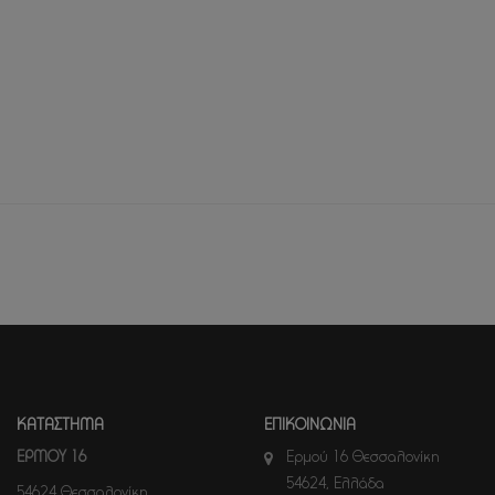
ΚΑΤΑΣΤΗΜΑ
ΕΠΙΚΟΙΝΩΝΙΑ
ΕΡΜΟΥ 16
Ερμού 16 Θεσσαλονίκη
54624, Ελλάδα
54624 Θεσσαλονίκη