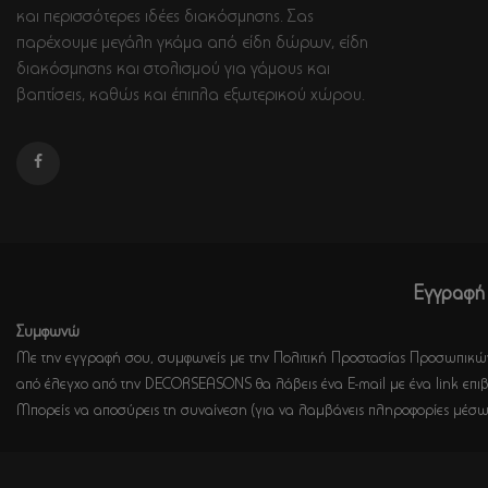
και περισσότερες ιδέες διακόσμησης. Σας
παρέχουμε μεγάλη γκάμα από είδη δώρων, είδη
διακόσμησης και στολισμού για γάμους και
βαπτίσεις, καθώς και έπιπλα εξωτερικού χώρου.
Εγγραφή 
Συμφωνώ
Με την εγγραφή σου, συμφωνείς με την Πολιτική Προστασίας Προσωπικών
από έλεγχο από την DECORSEASONS θα λάβεις ένα E-mail με ένα link επιβ
Μπορείς να αποσύρεις τη συναίνεση (για να λαμβάνεις πληροφορίες μέσω