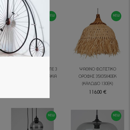
NEW
NEW
VINTAGE ΠΟΛΥΕΛΑΙΟΣ ΜΕ 3
ΨΑΘΙΝΟ ΦΩΤΙΣΤΙΚΟ
ΛΑΜΠΕΣ ΚΑΙ ΚΡΥΣΤΑΛΑΚΙΑ
ΟΡΟΦΗΣ 35Χ35Χ40ΕΚ
Φ40Χ66 ΕΚ
(ΚΑΛΩΔΙΟ 130ΕΚ)
590.00 €
116.00 €
NEW
NEW