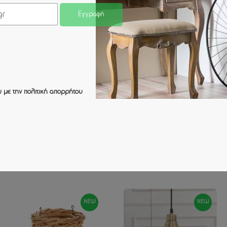
Εγγραφή
NEW
NEW
 με την
πολιτική απορρήτου
VINTAGE ΠΟΛΥΕΛΑΙΟΣ ΜΕ 5
VINTAGE ΠΟΛΥΕΛΑΙΟΣ ΜΕ 4
ΛΑΜΠΕΣ Φ45Χ65ΕΚ
ΛΑΜΠΕΣ ΚΑΙ ΚΡΥΣΤΑΛΑΚΙΑ
Φ60Χ93 ΕΚ
450.00 €
640.00 €
NEW
NEW