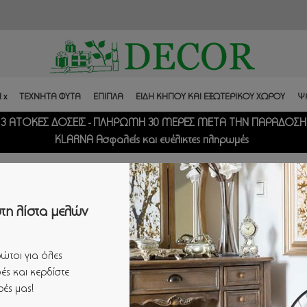
 x
ΤΕΧΝΗΤΑ ΦΥΤΑ
ΕΠΙΠΛΑ
ΕΙΔΗ ΚΗΠΟΥ ΚΑΙ ΕΞΩΤΕΡΙΚΟΥ ΧΩΡΟΥ
Ψ
3 ΑΤΟΚΕΣ ΔΟΣΕΙΣ - ΠΛΗΡΩΜΗ 30 ΜΕΡΕΣ ΜΕΤΑ ΤΗΝ ΠΑΡΑΔΟΣΗ
KLARNA Ασφαλείς και ευέλικτες πληρωμές
τη λίστα μελών
ώτοι για όλες
ές και κερδίστε
ές μας!