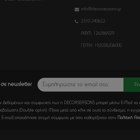
info@decorseasons.gr
2310 240622
ΑΦΜ: 126386929
ΓΕΜΗ: 192038206000
σε newsletter
Εγ
 Δεδομένων και συμφωνείς πως η DECORSEASONS μπορεί μέσω E-Mail να στέλ
εβαίωσης (Double opt-in). Μόνο μετά από κλικ σε αυτό το σύνδεσμο, η εγγ
 E-mail) οποιαδήποτε στιγμή σύμφωνα με όσα καθορίζονται στην
Πολιτική Απ