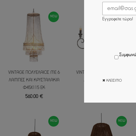
NEW
NEW
Εγγραφείτε τώρα!
Συμφωνώ
VINTAGE ΠΟΛΥΕΛΑΙΟΣ ΜΕ 6
VINTAGE ΠΟΛΥΕΛΑΙΟΣ ΜΕ 6
ΛΑΜΠΕΣ ΚΑΙ ΚΡΥΣΤΑΛΑΚΙΑ
ΛΑΜΠΕΣ Φ85Χ68ΕΚ
✖ ΚΛΕΊΣΙΜΟ
Φ45Χ115 ΕΚ
480.00 €
560.00 €
NEW
NEW