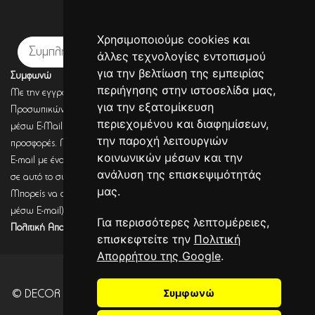
Εγγραφή σε newsletter
Χρησιμοποιούμε cookies και
Εγγραφή
άλλες τεχνολογίες εντοπισμού
για την βελτίωση της εμπειρίας
Συμφωνώ
περιήγησης στην ιστοσελίδα μας,
Με την εγγραφή σου, συμφωνείς με την Πολιτική Προστασίας
για την εξατομίκευση
Προσωπικών Δεδομένων και συμφωνείς πως η DECORSEASONS μπορεί
περιεχομένου και διαφημίσεων,
μέσω E-Mail να στέλνει πληροφορίες για σχετικά προϊόντα, τις τρέχουσες
την παροχή λειτουργιών
προσφορές. Μετά από έλεγχο από την DECORSEASONS θα λάβεις ένα
κοινωνικών μέσων και την
E-mail με ένα link επιβεβαίωσης (Double opt-in). Μόνο μετά από κλικ
ανάλυση της επισκεψιμότητάς
σε αυτό το σύνδεσμο, η εγγραφή θα έχει ολοκληρωθεί.
μας.
Μπορείς να αποσύρεις τη συναίνεση (για να λαμβάνεις πληροφορίες
μέσω E-mail) οποιαδήποτε στιγμή σύμφωνα με όσα καθορίζονται στην
Για περισσότερες λεπτομέρειες,
Πολιτική Απορρήτου.
επισκεφτείτε την
Πολιτική
Απορρήτου της Google
.
Συμφωνώ
© DECOR SEASONS - Development - Powered by
CITYCOM
I.S.
. CITYCART 2026