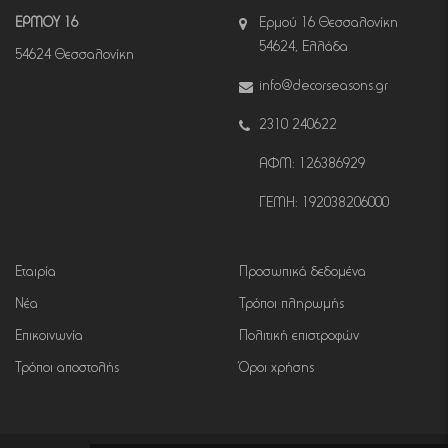
ΕΡΜΟΥ 16
Ερμού 16 Θεσσαλονίκη
54624, Ελλάδα
54624 Θεσσαλονίκη
info@decorseasons.gr
2310 240622
ΑΦΜ: 126386929
ΓΕΜΗ: 192038206000
Εταιρία
Προσωπικά δεδομένα
Νέα
Τρόποι πληρωμής
Επικοινωνία
Πολιτική επιστροφών
Τρόποι αποστολής
Όροι χρήσης