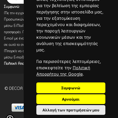
για την βελτίωση της εμπειρίας
Συμφωνώ
περιήγησης στην ιστοσελίδα μας,
Με την εγγραφή σου, συμφωνείς με την Πολιτική Προστασίας
για την εξατομίκευση
Προσωπικών Δεδομένων και συμφωνείς πως η DECORSEASONS μπορεί
περιεχομένου και διαφημίσεων,
μέσω E-Mail να στέλνει πληροφορίες για σχετικά προϊόντα, τις τρέχουσες
την παροχή λειτουργιών
προσφορές. Μετά από έλεγχο από την DECORSEASONS θα λάβεις ένα
κοινωνικών μέσων και την
E-mail με ένα link επιβεβαίωσης (Double opt-in). Μόνο μετά από κλικ
ανάλυση της επισκεψιμότητάς
σε αυτό το σύνδεσμο, η εγγραφή θα έχει ολοκληρωθεί.
μας.
Μπορείς να αποσύρεις τη συναίνεση (για να λαμβάνεις πληροφορίες
μέσω E-mail) οποιαδήποτε στιγμή σύμφωνα με όσα καθορίζονται στην
Για περισσότερες λεπτομέρειες,
Πολιτική Απορρήτου.
επισκεφτείτε την
Πολιτική
Απορρήτου της Google
.
Συμφωνώ
© DECOR SEASONS - Development - Powered by
CITYCOM
I.S.
. CITYCART 2026
Αρνούμαι
Αλλαγή των προτιμήσεών μου