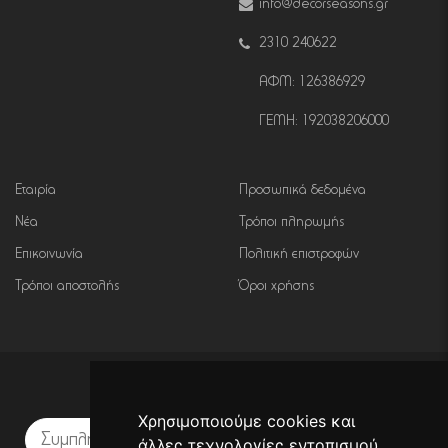
info@decorseasons.gr
2310 240622
ΑΦΜ: 126386929
ΓΕΜΗ: 192038206000
Εταιρία
Προσωπικά δεδομένα
Νέα
Τρόποι πληρωμής
Επικοινωνία
Πολιτική επιστροφών
Τρόποι αποστολής
Όροι χρήσης
Εγγραφή σε newsletter
Χρησιμοποιούμε cookies και
Εγγραφή
άλλες τεχνολογίες εντοπισμού