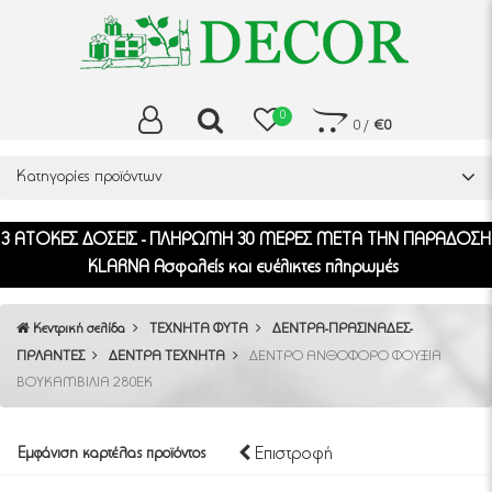
0
0
/
€0
Κατηγορίες προϊόντων
3 ΑΤΟΚΕΣ ΔΟΣΕΙΣ - ΠΛΗΡΩΜΗ 30 ΜΕΡΕΣ ΜΕΤΑ ΤΗΝ ΠΑΡΑΔΟΣΗ
KLARNA Ασφαλείς και ευέλικτες πληρωμές
Κεντρική σελίδα
ΤΕΧΝΗΤΑ ΦΥΤΑ
ΔΕΝΤΡΑ-ΠΡΑΣΙΝΑΔΕΣ-
ΓΙΡΛΑΝΤΕΣ
ΔΕΝΤΡΑ ΤΕΧΝΗΤΑ
ΔΕΝΤΡΟ ΑΝΘΟΦΟΡΟ ΦΟΥΞΙΑ
ΒΟΥΚΑΜΒΙΛΙΑ 280ΕΚ
Επιστροφή
Εμφάνιση καρτέλας προϊόντος