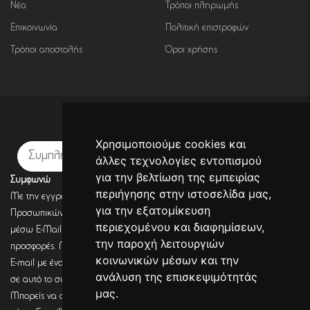
Νέα
Τρόποι πληρωμής
Επικοινωνία
Πολιτική επιστροφών
Τρόποι αποστολής
Όροι χρήσης
Εγγραφή σε newsletter
Χρησιμοποιούμε cookies και
Εγγραφή
άλλες τεχνολογίες εντοπισμού
για την βελτίωση της εμπειρίας
Συμφωνώ
περιήγησης στην ιστοσελίδα μας,
Με την εγγραφή σου, συμφωνείς με την Πολιτική Προστασίας
για την εξατομίκευση
Προσωπικών Δεδομένων και συμφωνείς πως η DECORSEASONS μπορεί
περιεχομένου και διαφημίσεων,
μέσω E-Mail να στέλνει πληροφορίες για σχετικά προϊόντα, τις τρέχουσες
την παροχή λειτουργιών
προσφορές. Μετά από έλεγχο από την DECORSEASONS θα λάβεις ένα
κοινωνικών μέσων και την
E-mail με ένα link επιβεβαίωσης (Double opt-in). Μόνο μετά από κλικ
ανάλυση της επισκεψιμότητάς
σε αυτό το σύνδεσμο, η εγγραφή θα έχει ολοκληρωθεί.
μας.
Μπορείς να αποσύρεις τη συναίνεση (για να λαμβάνεις πληροφορίες