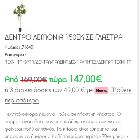
ΔΕΝΤΡΟ ΛΕΜΟΝΙΑ 150ΕΚ ΣΕ ΓΛΑΣΤΡΑ
Κωδικός :
71645
Κατηγορία :
ΤΕΧΝΗΤΑ ΦΥΤΑ/ΔΕΝΤΡΑ-ΠΡΑΣΙΝΑΔΕΣ-ΓΙΡΛΑΝΤΕΣ/ΔΕΝΤΡΑ ΤΕΧΝΗΤΑ
147,00€
Από
τώρα
169,00€
ή 3 άτοκες δόσεις των
49,00
€ με
Μάθετε
περισσότερα
Τεχνητό δένδρο λεμονιά 150εκ, σε πλαστική γλάστρα. Ο
κορμός είναι πλαστικός με επικάλυψη καουτσούκ για να
φαίνεται πολύ αληθινός. Τα κλαδιά είναι εύκαμπτα και
μπορούν να λυγίσουν. Καλύπτει χώρο περίπου 70εκ μήκος x