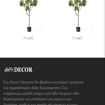
71645
71645
Στο Decor Seasons θα βρείτε καινούργια προϊόντα
και περισσότερες ιδέες διακόσμησης. Σας
παρέχουμε μεγάλη γκάμα από είδη δώρων, είδη
διακόσμησης και στολισμού για γάμους και
βαπτίσεις, καθώς και έπιπλα εξωτερικού χώρου.