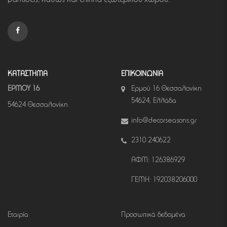
ΚΑΤΑΣΤΗΜΑ
ΕΠΙΚΟΙΝΩΝΙΑ
ΕΡΜΟΥ 16
Ερμού 16 Θεσσαλονίκη
54624, Ελλάδα
54624 Θεσσαλονίκη
info@decorseasons.gr
2310 240622
ΑΦΜ: 126386929
ΓΕΜΗ: 192038206000
Εταιρία
Προσωπικά δεδομένα