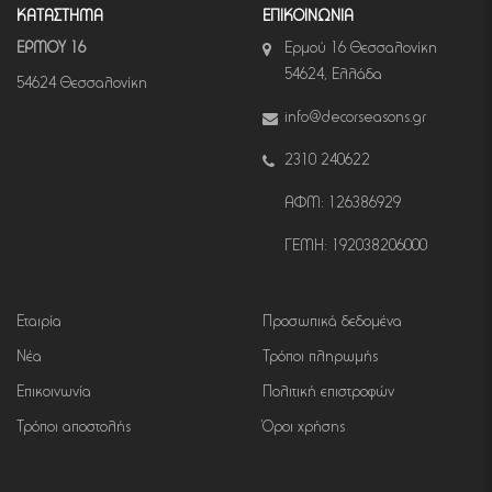
ΚΑΤΑΣΤΗΜΑ
ΕΠΙΚΟΙΝΩΝΙΑ
ΕΡΜΟΥ 16
Ερμού 16 Θεσσαλονίκη
54624, Ελλάδα
54624 Θεσσαλονίκη
info@decorseasons.gr
2310 240622
ΑΦΜ: 126386929
ΓΕΜΗ: 192038206000
Εταιρία
Προσωπικά δεδομένα
Νέα
Τρόποι πληρωμής
Επικοινωνία
Πολιτική επιστροφών
Τρόποι αποστολής
Όροι χρήσης