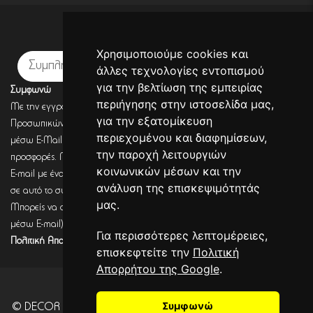
Εγγραφή σε newsletter
Χρησιμοποιούμε cookies και
Εγγραφή
άλλες τεχνολογίες εντοπισμού
για την βελτίωση της εμπειρίας
Συμφωνώ
περιήγησης στην ιστοσελίδα μας,
Με την εγγραφή σου, συμφωνείς με την Πολιτική Προστασίας
για την εξατομίκευση
Προσωπικών Δεδομένων και συμφωνείς πως η DECORSEASONS μπορεί
περιεχομένου και διαφημίσεων,
μέσω E-Mail να στέλνει πληροφορίες για σχετικά προϊόντα, τις τρέχουσες
την παροχή λειτουργιών
προσφορές. Μετά από έλεγχο από την DECORSEASONS θα λάβεις ένα
κοινωνικών μέσων και την
E-mail με ένα link επιβεβαίωσης (Double opt-in). Μόνο μετά από κλικ
ανάλυση της επισκεψιμότητάς
σε αυτό το σύνδεσμο, η εγγραφή θα έχει ολοκληρωθεί.
μας.
Μπορείς να αποσύρεις τη συναίνεση (για να λαμβάνεις πληροφορίες
μέσω E-mail) οποιαδήποτε στιγμή σύμφωνα με όσα καθορίζονται στην
Για περισσότερες λεπτομέρειες,
Πολιτική Απορρήτου.
επισκεφτείτε την
Πολιτική
Απορρήτου της Google
.
Συμφωνώ
© DECOR SEASONS - Development - Powered by
CITYCOM