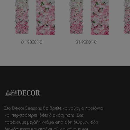
01-90001-0
01-90001-0
Στο Decor Seasons θα βρείτε καινούργια προϊόντα
και περισσότερες ιδέες διακόσμησης. Σας
παρέχουμε μεγάλη γκάμα από είδη δώρων, είδη
διακόσμησης και στολισμού για γάμους και