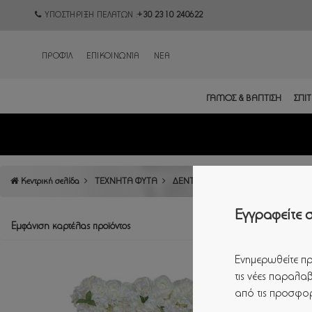
ΥΠΟΣΤΗΡΙΞΗ ΠΕΛΑΤΩΝ :
+30 2310 240622
ΠΡΟΦΊΛ
ΕΠΙΚΟΙΝΩΝΊΑ
ΝΕΑ
ΓΑΜΟΣ & ΒΑΠΤΙΣΗ
ΣΠΙΤΙ
Κεντρική σελίδα
ΤΕΧΝΗΤΑ ΦΥΤΑ
ΔΕΝΤΡΑ-ΠΡΑΣΙΝΑΔΕΣ-ΓΙΡΛΑΝΤΕΣ
Εγγραφείτε σ
Εμφάνιση καρτέλας προϊόντος
Ενημερωθείτε πρ
τις νέες παραλαβ
από τις προσφορ