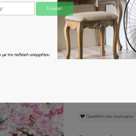
Κωδικός :
01-90001-0
Εγγραφή
Κατηγορία :
ΤΕΧΝΗΤΑ ΦΥΤΑ/ΔΕΝΤ
279,00 €
ή 3 άτοκες δόσεις των
9
 με την
πολιτική απορρήτου
Προσθήκη στα αγαπημένα