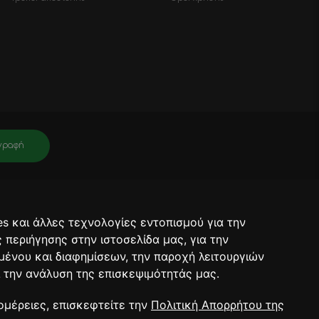
γραφή
νει πληροφορίες για σχετικά προϊόντα, τις τρέχουσες προσφορές. Μετά
ραφή θα έχει ολοκληρωθεί.
s και άλλες τεχνολογίες εντοπισμού για την
ορρήτου.
ς περιήγησης στην ιστοσελίδα μας, για την
μένου και διαφημίσεων, την παροχή λειτουργιών
 την ανάλυση της επισκεψιμότητάς μας.
RT 2026
ομέρειες, επισκεφτείτε την
Πολιτική Απορρήτου της