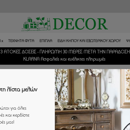
 x
ΤΕΧΝΗΤΑ ΦΥΤΑ
ΕΠΙΠΛΑ
ΕΙΔΗ ΚΗΠΟΥ ΚΑΙ ΕΞΩΤΕΡΙΚΟΥ ΧΩΡΟΥ
Ψ
3 ΑΤΟΚΕΣ ΔΟΣΕΙΣ - ΠΛΗΡΩΜΗ 30 ΜΕΡΕΣ ΜΕΤΑ ΤΗΝ ΠΑΡΑΔΟΣΗ
KLARNA Ασφαλείς και ευέλικτες πληρωμές
ΠΛΑΚΑΚΙΑ ΛΟΥΛΟΥΔΙΩN
ΠΛΑΚΑΚΙ ΛΟΥΛΟΥΔΙΩΝ ΚΡΕΜΑΣΤΟ ΛΕΥΚΟ/ΡΟΖ 
τη λίστα μελών
ώτοι για όλες
ές και κερδίστε
ΠΛΑΚΑΚΙ ΛΟΥΛΟΥΔΙ
ές μας!
50Χ200cm