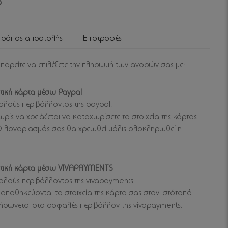
Τρόπος αποστολής
Επιστροφές
μπορείτε να επιλέξετε την πληρωμή των αγορών σας με:
τική κάρτα μέσω Paypal
λούς περιβάλλοντος της paypal.
ρίς να χρειάζεται να καταχωρίσετε τα στοιχεία της κάρτας
 Ο λογαριασμός σας θα χρεωθεί μόλις ολοκληρωθεί η
στική κάρτα μέσω VIVAPAYMENTS
λούς περιβάλλοντος της vivapayments
αποθηκεύονται τα στοιχεία της κάρτα σας στον ιστότοπό
ήρωνεται στο ασφαλές περιβάλλον της vivapayments.