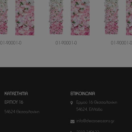
01-90001-0
01-90001-0
01-90001-
ΚΑΤΑΣΤΗΜΑ
ΕΠΙΚΟΙΝΩΝΙΑ
ΕΡΜΟΥ 16
Ερμού 16 Θεσσαλονίκη
54624, Ελλάδα
54624 Θεσσαλονίκη
info@decorseasons.gr