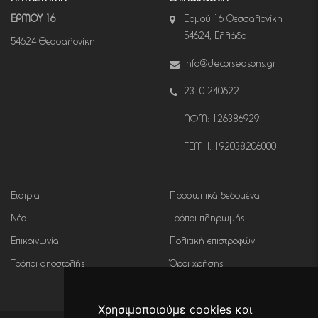
ΕΡΜΟΥ 16
Ερμού 16 Θεσσαλονίκη
54624, Ελλάδα
54624 Θεσσαλονίκη
info@decorseasons.gr
2310 240622
ΑΦΜ: 126386929
ΓΕΜΗ: 192038206000
Εταιρία
Προσωπικά δεδομένα
Νέα
Τρόποι πληρωμής
Επικοινωνία
Πολιτική επιστροφών
Τρόποι αποστολής
Όροι χρήσης
Χρησιμοποιούμε cookies και