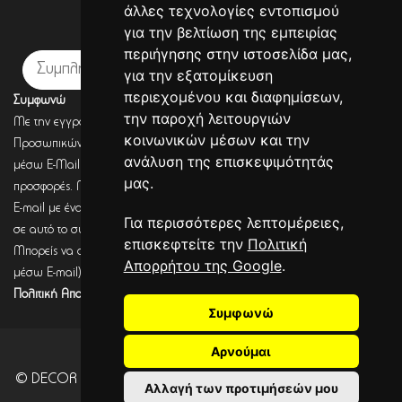
άλλες τεχνολογίες εντοπισμού
Εγγραφή σε newsletter
για την βελτίωση της εμπειρίας
περιήγησης στην ιστοσελίδα μας,
Εγγραφή
για την εξατομίκευση
περιεχομένου και διαφημίσεων,
Συμφωνώ
την παροχή λειτουργιών
Με την εγγραφή σου, συμφωνείς με την Πολιτική Προστασίας
κοινωνικών μέσων και την
Προσωπικών Δεδομένων και συμφωνείς πως η DECORSEASONS μπορεί
ανάλυση της επισκεψιμότητάς
μέσω E-Mail να στέλνει πληροφορίες για σχετικά προϊόντα, τις τρέχουσες
μας.
προσφορές. Μετά από έλεγχο από την DECORSEASONS θα λάβεις ένα
E-mail με ένα link επιβεβαίωσης (Double opt-in). Μόνο μετά από κλικ
Για περισσότερες λεπτομέρειες,
σε αυτό το σύνδεσμο, η εγγραφή θα έχει ολοκληρωθεί.
επισκεφτείτε την
Πολιτική
Μπορείς να αποσύρεις τη συναίνεση (για να λαμβάνεις πληροφορίες
Απορρήτου της Google
.
μέσω E-mail) οποιαδήποτε στιγμή σύμφωνα με όσα καθορίζονται στην
Πολιτική Απορρήτου.
Συμφωνώ
Αρνούμαι
© DECOR SEASONS - Development - Powered by
CITYCOM
Αλλαγή των προτιμήσεών μου
I.S.
. CITYCART 2026