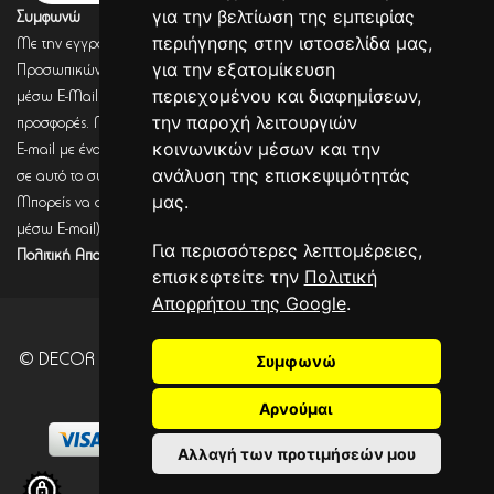
για την βελτίωση της εμπειρίας
Συμφωνώ
περιήγησης στην ιστοσελίδα μας,
Με την εγγραφή σου, συμφωνείς με την Πολιτική Προστασίας
για την εξατομίκευση
Προσωπικών Δεδομένων και συμφωνείς πως η DECORSEASONS μπορεί
περιεχομένου και διαφημίσεων,
μέσω E-Mail να στέλνει πληροφορίες για σχετικά προϊόντα, τις τρέχουσες
την παροχή λειτουργιών
προσφορές. Μετά από έλεγχο από την DECORSEASONS θα λάβεις ένα
κοινωνικών μέσων και την
E-mail με ένα link επιβεβαίωσης (Double opt-in). Μόνο μετά από κλικ
ανάλυση της επισκεψιμότητάς
σε αυτό το σύνδεσμο, η εγγραφή θα έχει ολοκληρωθεί.
μας.
Μπορείς να αποσύρεις τη συναίνεση (για να λαμβάνεις πληροφορίες
μέσω E-mail) οποιαδήποτε στιγμή σύμφωνα με όσα καθορίζονται στην
Για περισσότερες λεπτομέρειες,
Πολιτική Απορρήτου.
επισκεφτείτε την
Πολιτική
Απορρήτου της Google
.
© DECOR SEASONS - Development - Powered by
Συμφωνώ
CITYCOM
I.S.
. CITYCART 2026
Αρνούμαι
Αλλαγή των προτιμήσεών μου