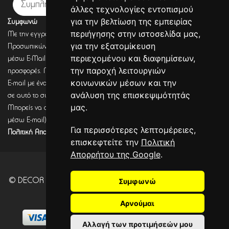
Εγγραφή
άλλες τεχνολογίες εντοπισμού
για την βελτίωση της εμπειρίας
Συμφωνώ
περιήγησης στην ιστοσελίδα μας,
Με την εγγραφή σου, συμφωνείς με την Πολιτική Προστασίας
για την εξατομίκευση
Προσωπικών Δεδομένων και συμφωνείς πως η DECORSEASONS μπορεί
περιεχομένου και διαφημίσεων,
μέσω E-Mail να στέλνει πληροφορίες για σχετικά προϊόντα, τις τρέχουσες
την παροχή λειτουργιών
προσφορές. Μετά από έλεγχο από την DECORSEASONS θα λάβεις ένα
κοινωνικών μέσων και την
E-mail με ένα link επιβεβαίωσης (Double opt-in). Μόνο μετά από κλικ
ανάλυση της επισκεψιμότητάς
σε αυτό το σύνδεσμο, η εγγραφή θα έχει ολοκληρωθεί.
μας.
Μπορείς να αποσύρεις τη συναίνεση (για να λαμβάνεις πληροφορίες
μέσω E-mail) οποιαδήποτε στιγμή σύμφωνα με όσα καθορίζονται στην
Για περισσότερες λεπτομέρειες,
Πολιτική Απορρήτου.
επισκεφτείτε την
Πολιτική
Απορρήτου της Google
.
Συμφωνώ
© DECOR SEASONS - Development - Powered by
CITYCOM
I.S.
. CITYCART 2026
Αρνούμαι
Αλλαγή των προτιμήσεών μου