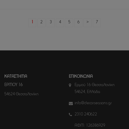
1
2
3
4
5
6
>
7
ΚΑΤΑΣΤΗΜΑ
ΕΠΙΚΟΙΝΩΝΙΑ
ΕΡΜΟΥ 16
Ερμού 16 Θεσσαλονίκη
54624, Ελλάδα
54624 Θεσσαλονίκη
info@decorseasons.gr
2310 240622
ΑΦΜ: 126386929