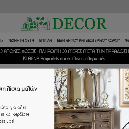
 x
ΤΕΧΝΗΤΑ ΦΥΤΑ
ΕΠΙΠΛΑ
ΕΙΔΗ ΚΗΠΟΥ ΚΑΙ ΕΞΩΤΕΡΙΚΟΥ ΧΩΡΟΥ
Ψ
3 ΑΤΟΚΕΣ ΔΟΣΕΙΣ - ΠΛΗΡΩΜΗ 30 ΜΕΡΕΣ ΜΕΤΑ ΤΗΝ ΠΑΡΑΔΟΣΗ
KLARNA Ασφαλείς και ευέλικτες πληρωμές
τη λίστα μελών
ώτοι για όλες
ές και κερδίστε
ές μας!