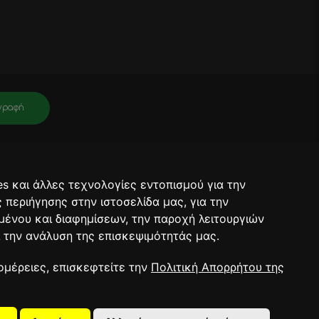
γραφή
νει πληροφορίες για σχετικά προϊόντα, τις τρέχουσες προσφορές. Μετά
ραφή θα έχει ολοκληρωθεί.
s και άλλες τεχνολογίες εντοπισμού για την
ορρήτου.
ς περιήγησης στην ιστοσελίδα μας, για την
μένου και διαφημίσεων, την παροχή λειτουργιών
 την ανάλυση της επισκεψιμότητάς μας.
RT 2026
ομέρειες, επισκεφτείτε την
Πολιτική Απορρήτου της