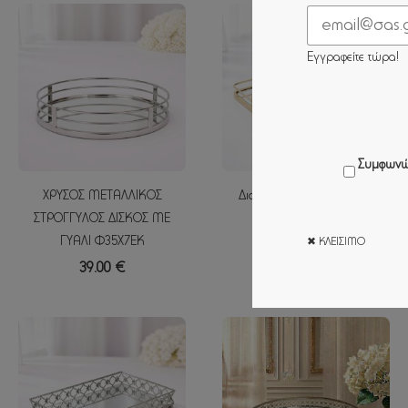
Εγγραφείτε τώρα!
Συμφωνώ
ΧΡΥΣΟΣ ΜΕΤΑΛΛΙΚΟΣ
Διακοσμητικός Δίσκος Με
ΣΤΡΟΓΓΥΛΟΣ ΔΙΣΚΟΣ ΜΕ
Καθρέπτη30x30x5cm
ΓΥΑΛΙ Φ35Χ7ΕΚ
✖ ΚΛΕΊΣΙΜΟ
38.00 €
39.00 €