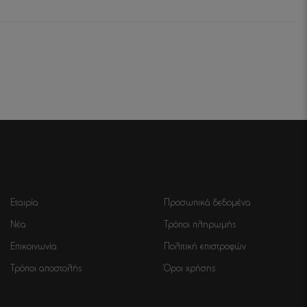
Εταιρία
Προσωπικά δεδομένα
Νέα
Τρόποι πληρωμής
Επικοινωνία
Πολιτική επιστροφών
Τρόποι αποστολής
Όροι χρήσης