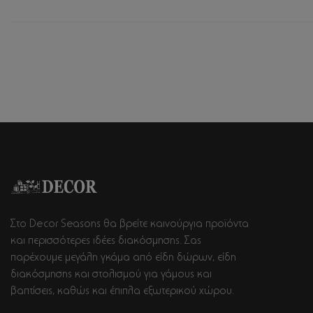
Στο Decor Seasons θα βρείτε καινούργια προϊόντα
και περισσότερες ιδέες διακόσμησης. Σας
παρέχουμε μεγάλη γκάμα από είδη δώρων, είδη
διακόσμησης και στολισμού για γάμους και
βαπτίσεις, καθώς και έπιπλα εξωτερικού χώρου.