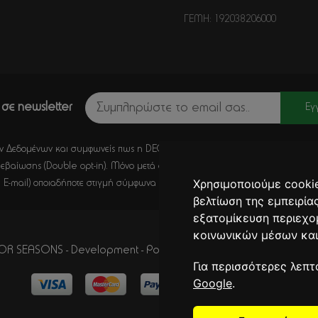
ΓΕΜΗ: 192038206000
σε newsletter
Εγ
 Δεδομένων και συμφωνείς πως η DECORSEASONS μπορεί μέσω E-Mail να στέλ
εβαίωσης (Double opt-in). Μόνο μετά από κλικ σε αυτό το σύνδεσμο, η εγγ
Χρησιμοποιούμε cookie
 E-mail) οποιαδήποτε στιγμή σύμφωνα με όσα καθορίζονται στην
Πολιτική Απ
βελτίωση της εμπειρία
εξατομίκευση περιεχο
κοινωνικών μέσων και
R SEASONS - Development - Powered by
CITYCOM I.S.
. CITYCA
Για περισσότερες λεπτ
Google
.