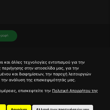
γραφή
νει πληροφορίες για σχετικά προϊόντα, τις τρέχουσες προσφορές. Μετά
ραφή θα έχει ολοκληρωθεί.
s και άλλες τεχνολογίες εντοπισμού για την
ορρήτου.
ς περιήγησης στην ιστοσελίδα μας, για την
μένου και διαφημίσεων, την παροχή λειτουργιών
 την ανάλυση της επισκεψιμότητάς μας.
RT 2026
ομέρειες, επισκεφτείτε την
Πολιτική Απορρήτου της
Αρνούμαι
Αλλαγή των προτιμήσεών μου