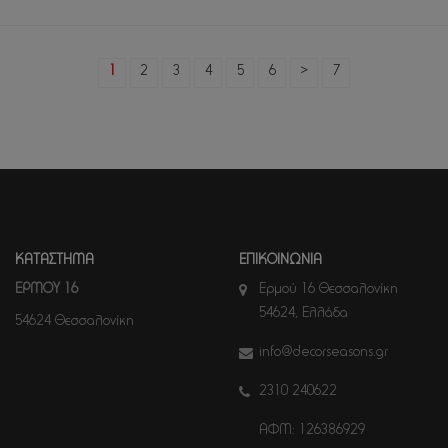
1
2
3
4
5
6
>
7
ΚΑΤΑΣΤΗΜΑ
ΕΠΙΚΟΙΝΩΝΙΑ
ΕΡΜΟΥ 16
Ερμού 16 Θεσσαλονίκη
54624, Ελλάδα
54624 Θεσσαλονίκη
info@decorseasons.gr
2310 240622
ΑΦΜ: 126386929