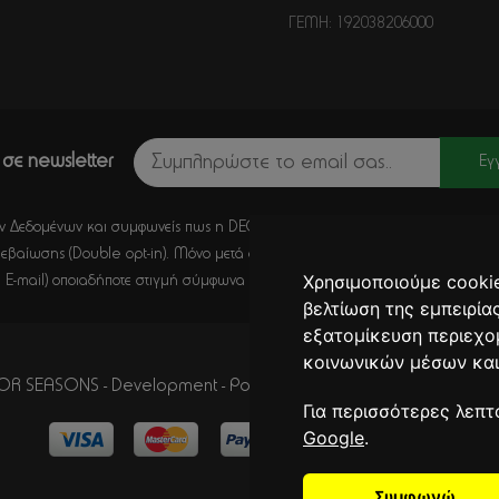
ΓΕΜΗ: 192038206000
σε newsletter
Εγ
 Δεδομένων και συμφωνείς πως η DECORSEASONS μπορεί μέσω E-Mail να στέλ
εβαίωσης (Double opt-in). Μόνο μετά από κλικ σε αυτό το σύνδεσμο, η εγγ
Χρησιμοποιούμε cookie
 E-mail) οποιαδήποτε στιγμή σύμφωνα με όσα καθορίζονται στην
Πολιτική Απ
βελτίωση της εμπειρία
εξατομίκευση περιεχο
κοινωνικών μέσων και
R SEASONS - Development - Powered by
CITYCOM I.S.
. CITYCA
Για περισσότερες λεπτ
Google
.
Συμφωνώ