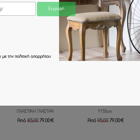
Εγγραφή
-7%
-17%
 με την
πολιτική απορρήτου
ΔΕΝΤΡΟ ΤΡΟΠΙΚΟ BAMBOO
ΔΕΝΤΡΟ ΤΡΟΠΙΚΟ ΜΠΑΜΠΟΥ
150ΕΚ. Χ4 ΣΕ ΜΑΥΡΗ
REAL TOUCH ΣΕ ΓΛΑΣΤΡΑ
ΠΛΑΣΤΙΚΗ ΓΛΑΣΤΡΑ
Y155cm
Από
85,00
79.00€
Από
95,00
79.00€