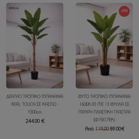
NEW
-25%
ΔΕΝΤΡΟ ΤΡΟΠΙΚΟ ΜΠΑΝΑΝΙΑ
ΦΥΤΟ ΤΡΟΠΙΚΟ ΜΠΑΝΑΝΙΑ
REAL TOUCH ΣΕ ΚΑΣΠΩ -
160ΕΚ.Χ3 ΜΕ 13 ΦΥΛΛΑ ΣΕ
Υ300cm
ΜΑΥΡΗ ΠΛΑΣΤΙΚΗ ΓΛΑΣΤΡΑ
(Φ15Χ17ΕΚ)
244.00 €
Από
119,00
89.00€