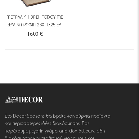
ΜΕΤΑΛΛΙΚΗ ΒΑΣΗ ΤΟΙΧΟΥ ΜΕ
ΞΥΛΙΝΑ ΡΑΦΙΑ 28Χ11Χ25 ΕΚ
16.00 €
Στο Decor Seasons θα βρείτε καινούργια προϊόντα
και περισσότερες ιδέες διακόσμησης. Σας
παρέχουμε μεγάλη γκάμα από είδη δώρων, είδη
διακόσμησης και στολισμού για γάμους και