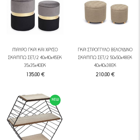
ΜΑΥΡΟ ΓΚΡΙ KAI ΧΡΥΣΟ
ΓΚΡΙ ΣΤΡΟΓΓΥΛΟ ΒΕΛΟΥΔΙΝΟ
ΣΚΑΜΠΩ ΣΕΤ/2 40x40x45EK
ΣΚΑΜΠΩ ΣΕΤ/2 50x50x48EK
35x35x40EK
40x40x38EK
135.00 €
210.00 €
NEW