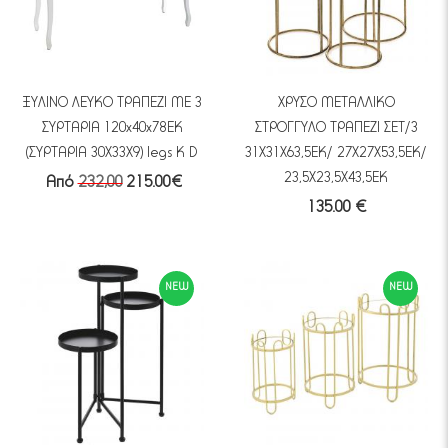
ΞΥΛΙΝΟ ΛΕΥΚΟ ΤΡΑΠΕΖΙ ΜΕ 3
ΧΡΥΣΟ ΜΕΤΑΛΛΙΚΟ
ΣΥΡΤΑΡΙΑ 120x40x78EK
ΣΤΡΟΓΓΥΛΟ ΤΡΑΠΕΖΙ ΣΕΤ/3
(ΣΥΡΤΑΡΙΑ 30Χ33Χ9) legs K D
31Χ31Χ63,5ΕΚ/ 27Χ27Χ53,5ΕΚ/
23,5Χ23,5Χ43,5ΕΚ
Από
232,00
215.00€
135.00 €
NEW
NEW