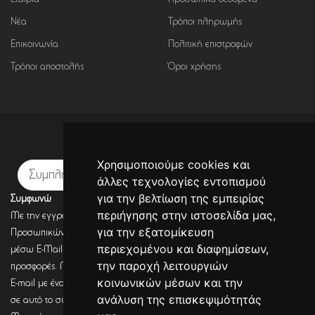
Εταιρία
Προσωπικά δεδομένα
Νέα
Τρόποι πληρωμής
Επικοινωνία
Πολιτική επιστροφών
Τρόποι αποστολής
Όροι χρήσης
Εγγραφή σε newsletter
Χρησιμοποιούμε cookies και
Εγγραφή
άλλες τεχνολογίες εντοπισμού
για την βελτίωση της εμπειρίας
Συμφωνώ
περιήγησης στην ιστοσελίδα μας,
Με την εγγραφή σου, συμφωνείς με την Πολιτική Προστασίας
για την εξατομίκευση
Προσωπικών Δεδομένων και συμφωνείς πως η DECORSEASONS μπορεί
περιεχομένου και διαφημίσεων,
μέσω E-Mail να στέλνει πληροφορίες για σχετικά προϊόντα, τις τρέχουσες
την παροχή λειτουργιών
προσφορές. Μετά από έλεγχο από την DECORSEASONS θα λάβεις ένα
κοινωνικών μέσων και την
E-mail με ένα link επιβεβαίωσης (Double opt-in). Μόνο μετά από κλικ
ανάλυση της επισκεψιμότητάς
σε αυτό το σύνδεσμο, η εγγραφή θα έχει ολοκληρωθεί.