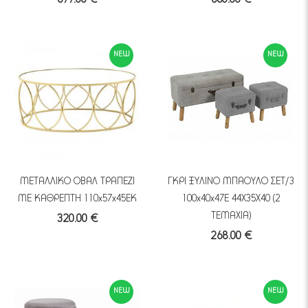
699.00 €
660.00 €
NEW
NEW
ΜΕΤΑΛΛΙΚΟ ΟΒΑΛ ΤΡΑΠΕΖΙ
ΓΚΡΙ ΞΥΛΙΝΟ ΜΠΑΟΥΛΟ ΣΕΤ/3
ΜΕ ΚΑΘΡΕΠΤΗ 110x57x45EK
100x40x47E 44Χ35Χ40 (2
ΤΕΜΑΧΙΑ)
320.00 €
268.00 €
NEW
NEW