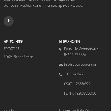
βαπτίσεις, καθώς και έπιπλα εξωτερικού χώρου.
ΚΑΤΑΣΤΗΜΑ
ΕΠΙΚΟΙΝΩΝΙΑ
ΕΡΜΟΥ 16
Ερμού 16 Θεσσαλονίκη
54624, Ελλάδα
54624 Θεσσαλονίκη
info@decorseasons.gr
2310 240622
ΑΦΜ: 126386929
ΓΕΜΗ: 192038206000