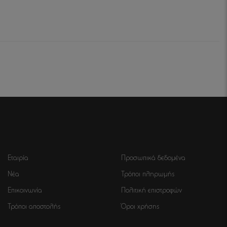
Εταιρία
Προσωπικά δεδομένα
Νέα
Τρόποι πληρωμής
Επικοινωνία
Πολιτική επιστροφών
Τρόποι αποστολής
Όροι χρήσης