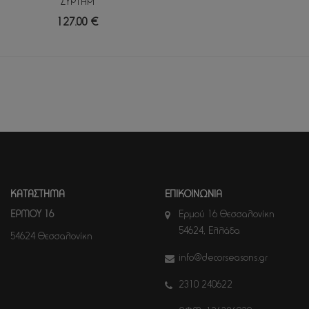
ΣΥΡΤΑΡΙ
127.00 €
ΚΑΤΑΣΤΗΜΑ
ΕΠΙΚΟΙΝΩΝΙΑ
ΕΡΜΟΥ 16
Ερμού 16 Θεσσαλονίκη
54624, Ελλάδα
54624 Θεσσαλονίκη
info@decorseasons.gr
2310 240622