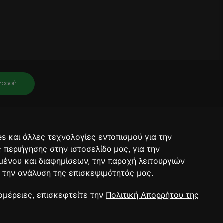
γραφή
νει πληροφορίες για σχετικά προϊόντα, τις τρέχουσες προσφορές. Μετά
ραφή θα έχει ολοκληρωθεί.
s και άλλες τεχνολογίες εντοπισμού για την
ορρήτου.
ς περιήγησης στην ιστοσελίδα μας, για την
μένου και διαφημίσεων, την παροχή λειτουργιών
 την ανάλυση της επισκεψιμότητάς μας.
RT 2026
ομέρειες, επισκεφτείτε την
Πολιτική Απορρήτου της