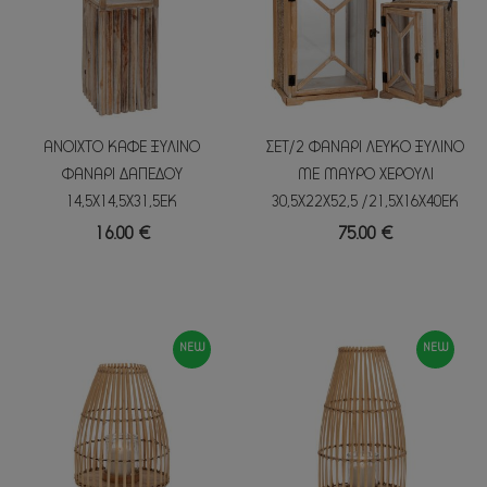
ΑΝΟΙΧΤΟ ΚΑΦΕ ΞΥΛΙΝΟ
ΣΕΤ/2 ΦΑΝΑΡΙ ΛΕΥΚΟ ΞΥΛΙΝΟ
ΦΑΝΑΡΙ ΔΑΠΕΔΟΥ
ΜΕ ΜΑΥΡΟ ΧΕΡΟΥΛΙ
14,5Χ14,5Χ31,5ΕΚ
30,5Χ22Χ52,5 /21,5Χ16Χ40ΕΚ
16.00 €
75.00 €
NEW
NEW