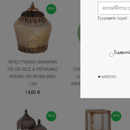
NEW
NEW
Εγγραφείτε τώρα!
Συμφωνώ
ΧΡΥΣΟ ΓΥΑΛΙΝΟ ΦΑΝΑΡΑΚΙ
ΠΡΑΣΙΝΟ ΓΥΑΛΙΝΟ
ΜΕ LED ΦΩΣ & ΜΕΤΑΛΛΙΚΟ
ΣΤΡΟΓΓΥΛΟ ΦΑΝΑΡΑΚΙ ΜΕ
ΚΑΠΑΚΙ 15Χ15Χ19ΕΚ (ΑΑΑ
LED ΦΩΣ & ΜΕΤΑΛΛΙΚΟ
✖ ΚΛΕΊΣΙΜΟ
1.5V)
ΚΑΠΑΚΙ 15Χ15Χ19ΕΚ AAA1.5V
14.00 €
14.00 €
NEW
NEW