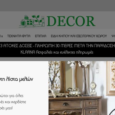
 x
ΤΕΧΝΗΤΑ ΦΥΤΑ
ΕΠΙΠΛΑ
ΕΙΔΗ ΚΗΠΟΥ ΚΑΙ ΕΞΩΤΕΡΙΚΟΥ ΧΩΡΟΥ
Ψ
3 ΑΤΟΚΕΣ ΔΟΣΕΙΣ - ΠΛΗΡΩΜΗ 30 ΜΕΡΕΣ ΜΕΤΑ ΤΗΝ ΠΑΡΑΔΟΣΗ
KLARNA Ασφαλείς και ευέλικτες πληρωμές
τη λίστα μελών
ώτοι για όλες
ές και κερδίστε
ές μας!