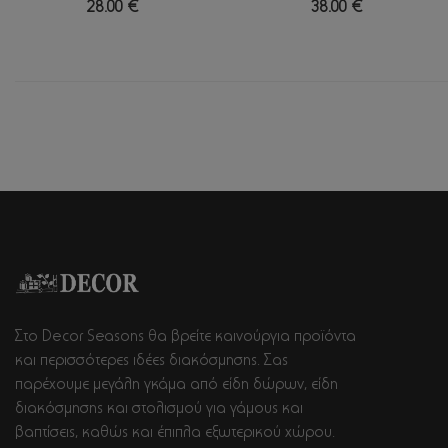
28.00 €
38.00 €
Στο Decor Seasons θα βρείτε καινούργια προϊόντα
και περισσότερες ιδέες διακόσμησης. Σας
παρέχουμε μεγάλη γκάμα από είδη δώρων, είδη
διακόσμησης και στολισμού για γάμους και
βαπτίσεις, καθώς και έπιπλα εξωτερικού χώρου.