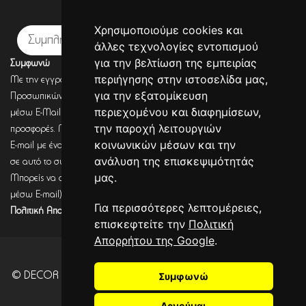
Εγγραφή σε newsletter
Χρησιμοποιούμε cookies και
Εγγραφή
άλλες τεχνολογίες εντοπισμού
για την βελτίωση της εμπειρίας
Συμφωνώ
περιήγησης στην ιστοσελίδα μας,
Με την εγγραφή σου, συμφωνείς με την Πολιτική Προστασίας
για την εξατομίκευση
Προσωπικών Δεδομένων και συμφωνείς πως η DECORSEASONS μπορεί
περιεχομένου και διαφημίσεων,
μέσω E-Mail να στέλνει πληροφορίες για σχετικά προϊόντα, τις τρέχουσες
την παροχή λειτουργιών
προσφορές. Μετά από έλεγχο από την DECORSEASONS θα λάβεις ένα
κοινωνικών μέσων και την
E-mail με ένα link επιβεβαίωσης (Double opt-in). Μόνο μετά από κλικ
ανάλυση της επισκεψιμότητάς
σε αυτό το σύνδεσμο, η εγγραφή θα έχει ολοκληρωθεί.
μας.
Μπορείς να αποσύρεις τη συναίνεση (για να λαμβάνεις πληροφορίες
μέσω E-mail) οποιαδήποτε στιγμή σύμφωνα με όσα καθορίζονται στην
Για περισσότερες λεπτομέρειες,
Πολιτική Απορρήτου.
επισκεφτείτε την
Πολιτική
Απορρήτου της Google
.
© DECOR SEASONS - Development - Powered by
Συμφωνώ
CITYCOM
I.S.
. CITYCART 2026
Αρνούμαι