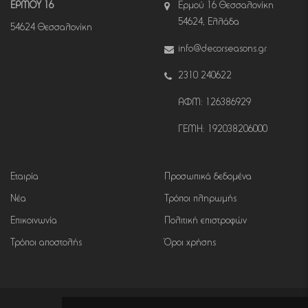
ΕΡΜΟΥ 16
Ερμού 16 Θεσσαλονίκη
54624, Ελλάδα
54624 Θεσσαλονίκη
info@decorseasons.gr
2310 240622
ΑΦΜ: 126386929
ΓΕΜΗ: 192038206000
Εταιρία
Προσωπικά δεδομένα
Νέα
Τρόποι πληρωμής
Επικοινωνία
Πολιτική επιστροφών
Τρόποι αποστολής
Όροι χρήσης