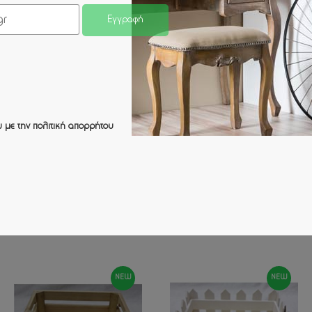
Εγγραφή
NEW
NEW
 με την
πολιτική απορρήτου
ΣΕΤ/3 ΞΥΛΙΝΟ ΦΥΣΙΚΟ
ΣΕΤ/3 ΞΥΛΙΝΟ ΦΥΣΙΚΟ ΚΟΥΤΙ
ΚΑΦΑΣΙ
ΜΕ ΚΑΠΑΚΙ
27Χ17Χ11/23Χ14Χ9,5/19Χ11Χ8ΕΚ
37Χ27Χ18/32Χ22Χ16/27Χ17Χ14ΕΚ
11.00 €
30.00 €
NEW
NEW