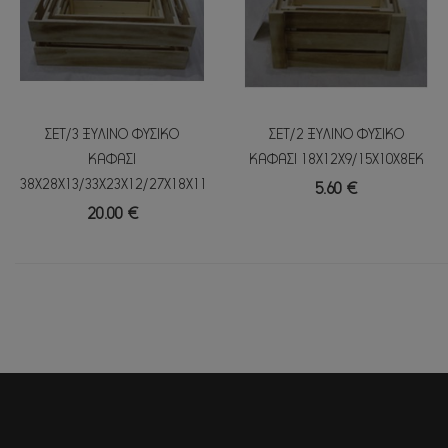
ΣΕΤ/3 ΞΥΛΙΝΟ ΦΥΣΙΚΟ
ΣΕΤ/2 ΞΥΛΙΝΟ ΦΥΣΙΚΟ
ΚΑΦΑΣΙ
ΚΑΦΑΣΙ 18Χ12Χ9/15Χ10Χ8ΕΚ
38Χ28Χ13/33Χ23Χ12/27Χ18Χ11ΕΚ
5.60 €
20.00 €