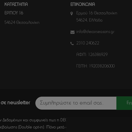
ΚΑΤΑΣΤΗΜΑ
ΕΠΙΚΟΙΝΩΝΙΑ
ΕΡΜΟΥ 16
Ερμού 16 Θεσσαλονίκη
54624, Ελλάδα
54624 Θεσσαλονίκη
info@decorseasons.gr
2310 240622
ΑΦΜ: 126386929
ΓΕΜΗ: 192038206000
σε newsletter
Εγ
 Δεδομένων και συμφωνείς πως η DECORSEASONS μπορεί μέσω E-Mail να στέλ
εβαίωσης (Double opt-in). Μόνο μετά από κλικ σε αυτό το σύνδεσμο, η εγγ