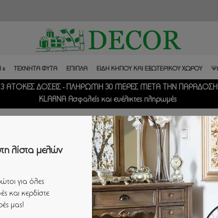
 x
ΤΕΧΝΗΤΑ ΦΥΤΑ
ΕΠΙΠΛΑ
ΕΙΔΗ ΚΗΠΟΥ ΚΑΙ ΕΞΩΤΕΡΙΚΟΥ ΧΩΡΟΥ
Ψ
3 ΑΤΟΚΕΣ ΔΟΣΕΙΣ - ΠΛΗΡΩΜΗ 30 ΜΕΡΕΣ ΜΕΤΑ ΤΗΝ ΠΑΡΑΔΟΣΗ
KLARNA Ασφαλείς και ευέλικτες πληρωμές
ΙΞΕΙΣ)
(11)
τη λίστα μελών
ώτοι για όλες
ές και κερδίστε
ές μας!