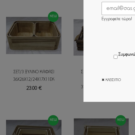
NEW
NEW
Εγγραφείτε τώρα!
Συμφωνώ
ΣΕΤ/3 ΞΥΛΙΝΟ ΚΑΦΑΣΙ
ΣΕΤ/2 ΞΥΛΙΝΟ ΦΥΣΙΚΟ
36Χ26Χ12/24Χ17Χ11ΕΚ
ΚΑΦΑΣΙ
✖ ΚΛΕΊΣΙΜΟ
33Χ20Χ8/28Χ17Χ6,5ΕΚ
23.00 €
9.60 €
NEW
NEW