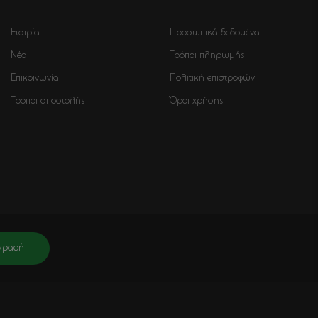
Εταιρία
Προσωπικά δεδομένα
Νέα
Τρόποι πληρωμής
Επικοινωνία
Πολιτική επιστροφών
Τρόποι αποστολής
Όροι χρήσης
γραφή
νει πληροφορίες για σχετικά προϊόντα, τις τρέχουσες προσφορές. Μετά
ραφή θα έχει ολοκληρωθεί.