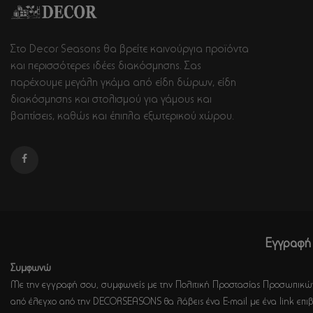
Στο Decor Seasons θα βρείτε καινούργια προϊόντα
και περισσότερες ιδέες διακόσμησης. Σας
παρέχουμε μεγάλη γκάμα από είδη δώρων, είδη
διακόσμησης και στολισμού για γάμους και
βαπτίσεις, καθώς και έπιπλα εξωτερικού χώρου.
Εγγραφή 
Συμφωνώ
Με την εγγραφή σου, συμφωνείς με την Πολιτική Προστασίας Προσωπικών
από έλεγχο από την DECORSEASONS θα λάβεις ένα E-mail με ένα link επιβ