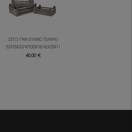
ΣΕΤ/3 ΓΚΡΙ ΞΥΛΙΝΟ ΤΕΛΑΡΟ
52Χ35Χ20/47Χ30Χ18/42Χ25Χ11ΕΚ
40.00 €